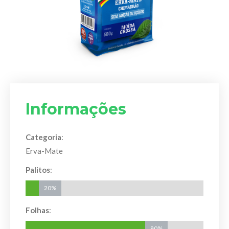
Informações
Categoria
:
Erva-Mate
Palitos
:
20%
20%
Folhas
:
80%
80%