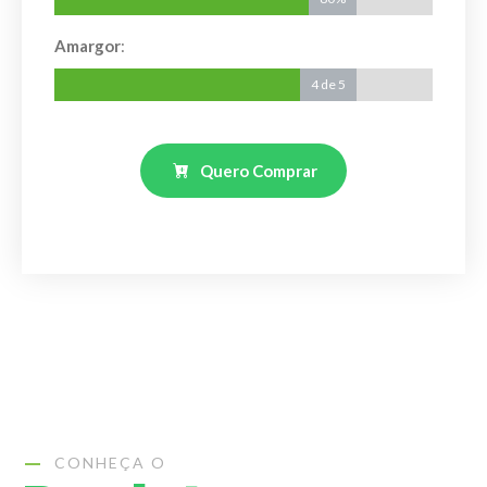
Amargor
:
4
4 de 5
de
5
Quero Comprar
CONHEÇA O